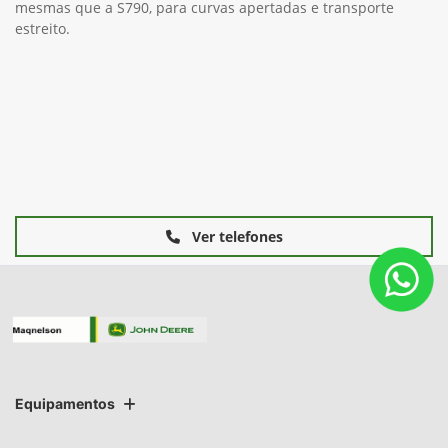
Tipo de motor: John Deere PowerTech™ PWS 13,6
L830 cu in.
Potência Nominal: 549 hp
Capacidade do tanque de combustível: 1249,2 L |
330 gal.
Comprimento do rotor: 3,51 m
Diâmetro do rotor: 60,1 cm
+ Ver mais itens de série
FICHA TÉCNICA
Solicitar uma proposta