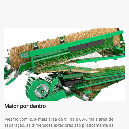
Whatsapp
Telefone
Email
Li e aceito a
Política de Termos de Uso e de Privacidade.
Entrar em contato
Versões Colheitadeira de Grãos Série X
X9 1000