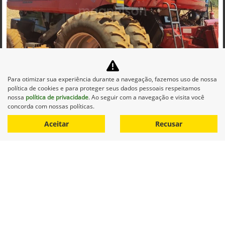
Co
mp
Para otimizar sua experiência durante a navegação, fazemos uso de nossa
CASE
arti
política de cookies e para proteger seus dados pessoais respeitamos
CASE COLHEITADEIRA 2799 2012 DIESEL 1P AUTOMATICO
lhe
nossa
política de privacidade
. Ao seguir com a navegação e visita você
Maqnelson Agrícola Uberlândia
concorda com nossas políticas.
Ver Mais 11 lojas
Aceitar
Recusar
R$ 660.000,00
0 km
2012/2012
Mais informações