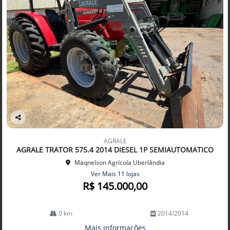
Co
mp
AGRALE
arti
AGRALE TRATOR 575.4 2014 DIESEL 1P SEMIAUTOMATICO
lhe
Maqnelson Agrícola Uberlândia
Ver Mais 11 lojas
R$ 145.000,00
0 km
2014/2014
Mais informações