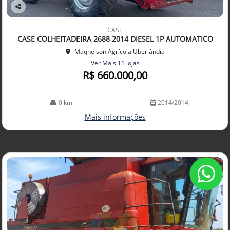
Co
mp
CASE
arti
CASE COLHEITADEIRA 2688 2014 DIESEL 1P AUTOMATICO
lhe
Maqnelson Agrícola Uberlândia
Ver Mais 11 lojas
R$ 660.000,00
0 km
2014/2014
Mais informações