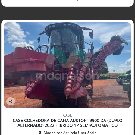
Co
mp
CASE
arti
CASE COLHEDORA DE CANA AUSTOFT 9900 DA (DUPLO
lhe
ALTERNADO) 2022 HIBRIDO 1P SEMIAUTOMATICO
Maqnelson Agrícola Uberlândia