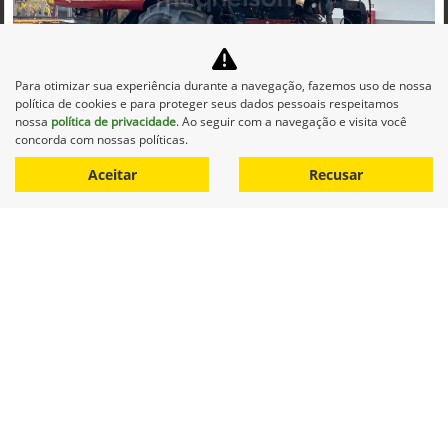
Para otimizar sua experiência durante a navegação, fazemos uso de nossa
política de cookies e para proteger seus dados pessoais respeitamos
Co
nossa
política de privacidade
. Ao seguir com a navegação e visita você
mp
concorda com nossas políticas.
CASE
arti
CASE COLHEITADEIRA 2688 2014 DIESEL 1P AUTOMATICO
lhe
Aceitar
Recusar
Maqnelson Agrícola Uberlândia
Ver Mais 11 lojas
R$ 660.000,00
0 km
2014/2014
Mais informações