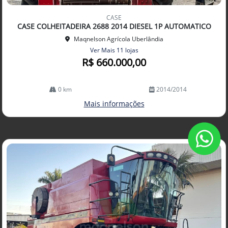
Co
mp
CASE
arti
CASE COLHEITADEIRA 2688 2014 DIESEL 1P AUTOMATICO
lhe
Maqnelson Agrícola Uberlândia
Ver Mais 11 lojas
R$ 660.000,00
0 km
2014/2014
Mais informações