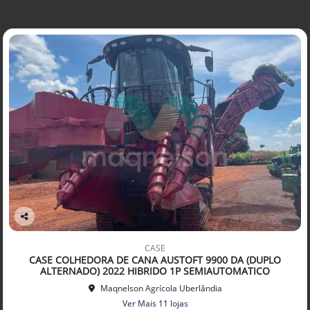
Co
mp
CASE
arti
CASE COLHEDORA DE CANA AUSTOFT 9900 DA (DUPLO
lhe
ALTERNADO) 2022 HIBRIDO 1P SEMIAUTOMATICO
Maqnelson Agrícola Uberlândia
Ver Mais 11 lojas