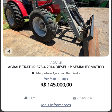
Co
mp
AGRALE
arti
AGRALE TRATOR 575.4 2014 DIESEL 1P SEMIAUTOMATICO
lhe
Maqnelson Agrícola Uberlândia
Ver Mais 11 lojas
R$ 145.000,00
0 km
2014/2014
Mais informações