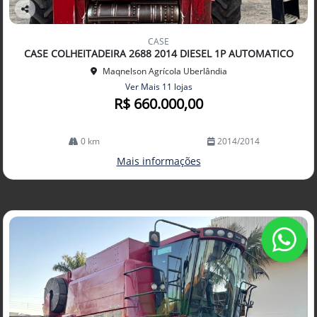
Co
mp
CASE
arti
CASE COLHEITADEIRA 2688 2014 DIESEL 1P AUTOMATICO
lhe
Maqnelson Agrícola Uberlândia
Ver Mais 11 lojas
R$ 660.000,00
0 km
2014/2014
Mais informações