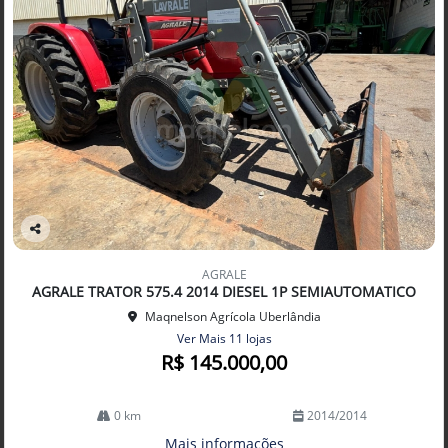
Co
mp
AGRALE
arti
AGRALE TRATOR 575.4 2014 DIESEL 1P SEMIAUTOMATICO
lhe
Maqnelson Agrícola Uberlândia
Ver Mais 11 lojas
R$ 145.000,00
0 km
2014/2014
Mais informações