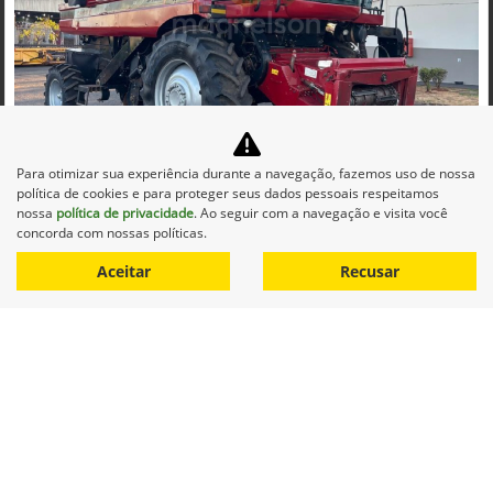
Co
mp
Para otimizar sua experiência durante a navegação, fazemos uso de nossa
CASE
arti
política de cookies e para proteger seus dados pessoais respeitamos
CASE COLHEITADEIRA 2688 2014 DIESEL 1P AUTOMATICO
lhe
nossa
política de privacidade
. Ao seguir com a navegação e visita você
Maqnelson Agrícola Uberlândia
concorda com nossas políticas.
Ver Mais 11 lojas
Aceitar
Recusar
R$ 660.000,00
0 km
2014/2014
Mais informações