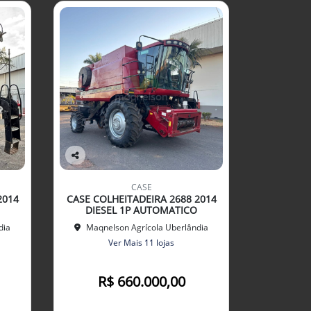
Co
mp
CASE
arti
2014
CASE COLHEITADEIRA 2688 2014
lhe
DIESEL 1P AUTOMATICO
dia
Maqnelson Agrícola Uberlândia
Ver Mais 11 lojas
R$ 660.000,00