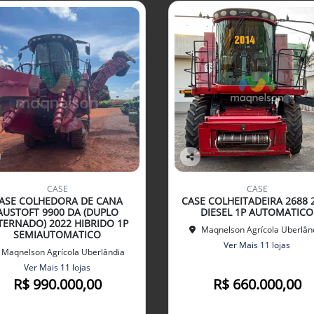
Co
mp
CASE
CASE
arti
ASE COLHEDORA DE CANA
CASE COLHEITADEIRA 2688 
lhe
AUSTOFT 9900 DA (DUPLO
DIESEL 1P AUTOMATICO
TERNADO) 2022 HIBRIDO 1P
Maqnelson Agrícola Uberlân
SEMIAUTOMATICO
Ver Mais 11 lojas
Maqnelson Agrícola Uberlândia
Ver Mais 11 lojas
R$ 990.000,00
R$ 660.000,00