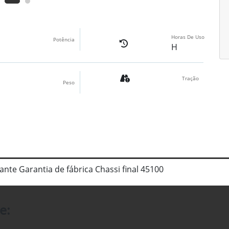
Horas De Uso
Potência
H
Tração
Peso
nte Garantia de fábrica Chassi final 45100
e: