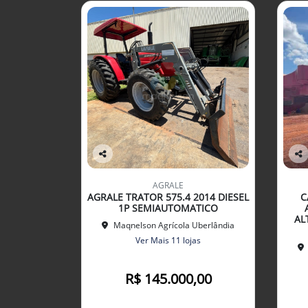
Co
Co
mp
mp
AGRALE
arti
arti
AGRALE TRATOR 575.4 2014 DIESEL
C
lhe
lhe
1P SEMIAUTOMATICO
AL
Maqnelson Agrícola Uberlândia
Ver Mais 11 lojas
R$ 145.000,00