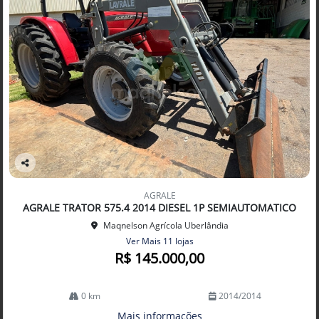
Co
mp
AGRALE
arti
AGRALE TRATOR 575.4 2014 DIESEL 1P SEMIAUTOMATICO
lhe
Maqnelson Agrícola Uberlândia
Ver Mais 11 lojas
R$ 145.000,00
0 km
2014/2014
Mais informações