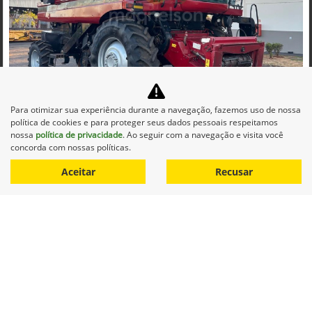
Co
mp
Para otimizar sua experiência durante a navegação, fazemos uso de nossa
CASE
arti
política de cookies e para proteger seus dados pessoais respeitamos
CASE COLHEITADEIRA 2688 2014 DIESEL 1P AUTOMATICO
lhe
nossa
política de privacidade
. Ao seguir com a navegação e visita você
Maqnelson Agrícola Uberlândia
concorda com nossas políticas.
Ver Mais 11 lojas
Aceitar
Recusar
R$ 660.000,00
0 km
2014/2014
Mais informações