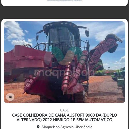
Co
mp
CASE
arti
CASE COLHEDORA DE CANA AUSTOFT 9900 DA (DUPLO
lhe
ALTERNADO) 2022 HIBRIDO 1P SEMIAUTOMATICO
Maqnelson Agrícola Uberlândia