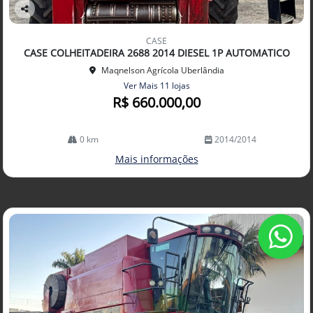
Co
mp
CASE
arti
CASE COLHEITADEIRA 2688 2014 DIESEL 1P AUTOMATICO
lhe
Maqnelson Agrícola Uberlândia
Ver Mais 11 lojas
R$ 660.000,00
0 km
2014/2014
Mais informações