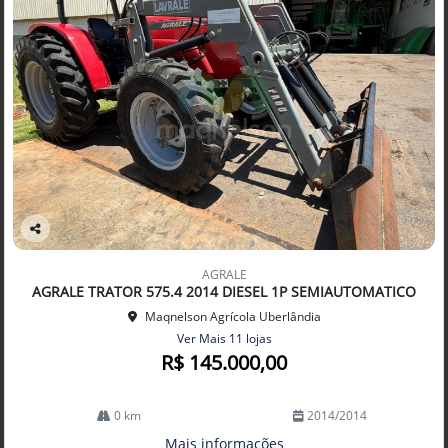
Co
mp
AGRALE
arti
AGRALE TRATOR 575.4 2014 DIESEL 1P SEMIAUTOMATICO
lhe
Maqnelson Agrícola Uberlândia
Ver Mais 11 lojas
R$ 145.000,00
0 km
2014/2014
Mais informações