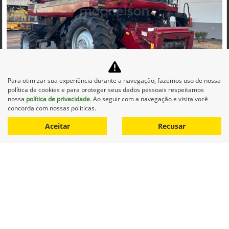
Co
mp
Para otimizar sua experiência durante a navegação, fazemos uso de nossa
CASE
arti
política de cookies e para proteger seus dados pessoais respeitamos
CASE COLHEITADEIRA 2688 2014 DIESEL 1P AUTOMATICO
lhe
nossa
política de privacidade
. Ao seguir com a navegação e visita você
Maqnelson Agrícola Uberlândia
concorda com nossas políticas.
Ver Mais 11 lojas
Aceitar
Recusar
R$ 660.000,00
0 km
2014/2014
Mais informações