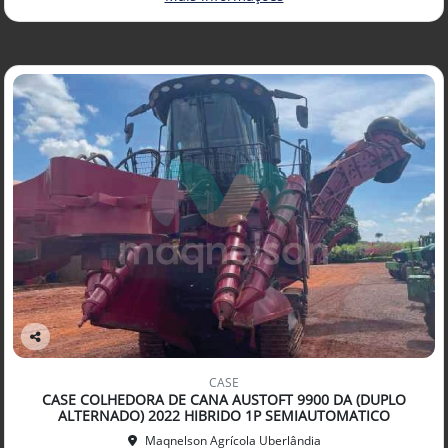
Co
mp
CASE
arti
CASE COLHEDORA DE CANA AUSTOFT 9900 DA (DUPLO
lhe
ALTERNADO) 2022 HIBRIDO 1P SEMIAUTOMATICO
Maqnelson Agrícola Uberlândia