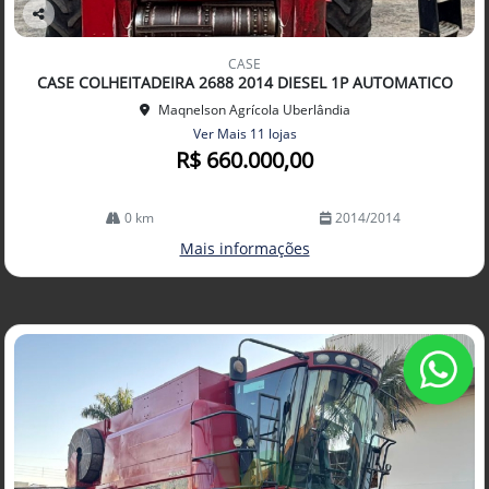
Co
mp
CASE
arti
CASE COLHEITADEIRA 2688 2014 DIESEL 1P AUTOMATICO
lhe
Maqnelson Agrícola Uberlândia
Ver Mais 11 lojas
R$ 660.000,00
0 km
2014/2014
Mais informações