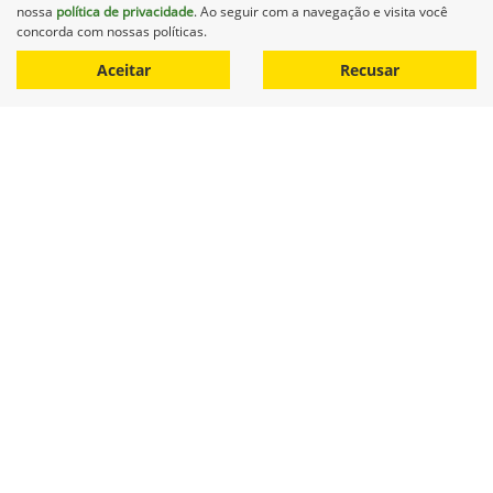
Co
nossa
política de privacidade
. Ao seguir com a navegação e visita você
mp
concorda com nossas políticas.
CASE
arti
CASE COLHEITADEIRA 2688 2014 DIESEL 1P AUTOMATICO
lhe
Aceitar
Recusar
Maqnelson Agrícola Uberlândia
Ver Mais 11 lojas
R$ 660.000,00
0 km
2014/2014
Mais informações
Equipamentos