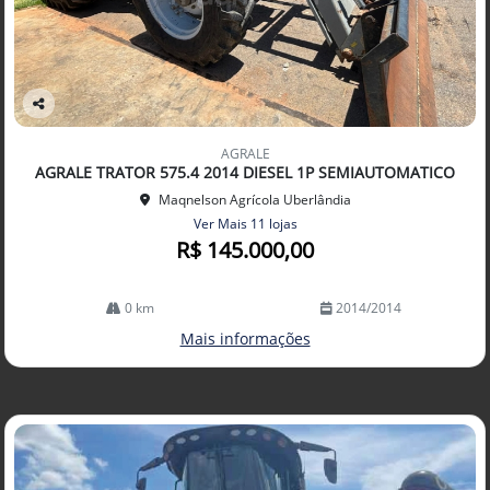
Co
mp
AGRALE
arti
AGRALE TRATOR 575.4 2014 DIESEL 1P SEMIAUTOMATICO
lhe
Maqnelson Agrícola Uberlândia
Ver Mais 11 lojas
R$ 145.000,00
0 km
2014/2014
Mais informações