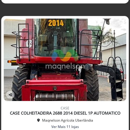
Co
mp
CASE
arti
CASE COLHEITADEIRA 2688 2014 DIESEL 1P AUTOMATICO
lhe
Maqnelson Agrícola Uberlândia
Ver Mais 11 lojas