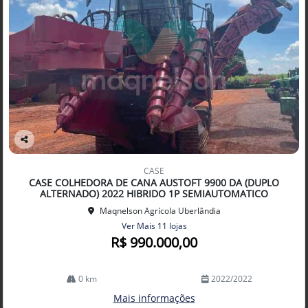
Co
mp
CASE
arti
CASE COLHEDORA DE CANA AUSTOFT 9900 DA (DUPLO
lhe
ALTERNADO) 2022 HIBRIDO 1P SEMIAUTOMATICO
Maqnelson Agrícola Uberlândia
Ver Mais 11 lojas
R$ 990.000,00
0 km
2022/2022
Mais informações