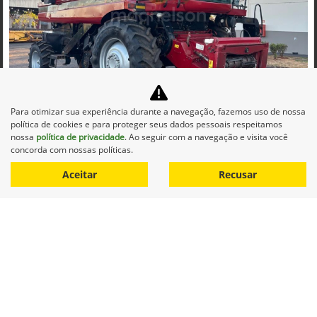
Co
mp
Para otimizar sua experiência durante a navegação, fazemos uso de nossa
CASE
arti
política de cookies e para proteger seus dados pessoais respeitamos
CASE COLHEITADEIRA 2688 2014 DIESEL 1P AUTOMATICO
lhe
nossa
política de privacidade
. Ao seguir com a navegação e visita você
Maqnelson Agrícola Uberlândia
concorda com nossas políticas.
Ver Mais 11 lojas
Aceitar
Recusar
R$ 660.000,00
0 km
2014/2014
Mais informações