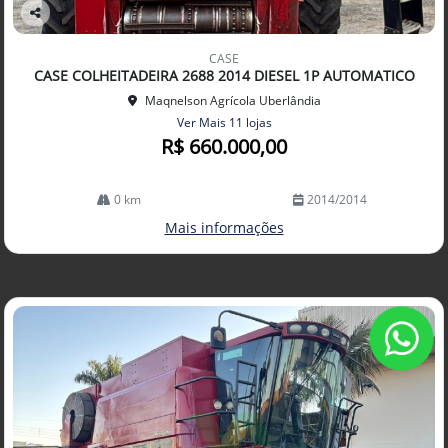
Co
mp
CASE
arti
CASE COLHEITADEIRA 2688 2014 DIESEL 1P AUTOMATICO
lhe
Maqnelson Agrícola Uberlândia
Ver Mais 11 lojas
R$ 660.000,00
0 km
2014/2014
Mais informações