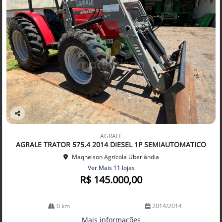
Co
mp
AGRALE
arti
AGRALE TRATOR 575.4 2014 DIESEL 1P SEMIAUTOMATICO
lhe
Maqnelson Agrícola Uberlândia
Ver Mais 11 lojas
R$ 145.000,00
0 km
2014/2014
Mais informações