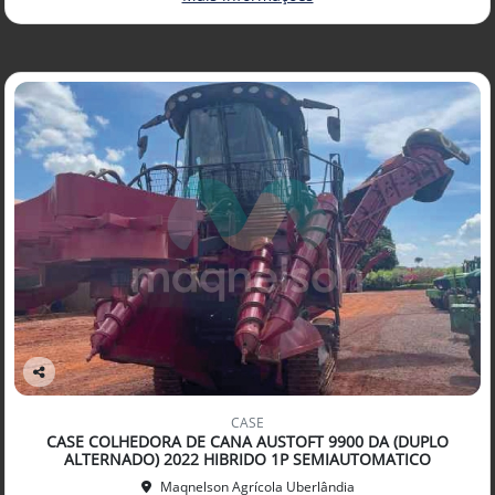
Co
mp
CASE
arti
CASE COLHEDORA DE CANA AUSTOFT 9900 DA (DUPLO
lhe
ALTERNADO) 2022 HIBRIDO 1P SEMIAUTOMATICO
Maqnelson Agrícola Uberlândia