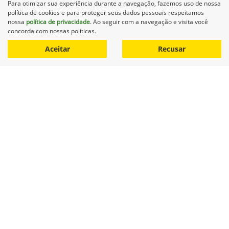
Para otimizar sua experiência durante a navegação, fazemos uso de nossa
política de cookies e para proteger seus dados pessoais respeitamos
nossa
política de privacidade
. Ao seguir com a navegação e visita você
concorda com nossas políticas.
Aceitar
Recusar
No trânsito, enxergar o outro salva
vidas.
Desenvolvido pela DEALERSPACE ® Direitos Reservados.