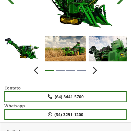
Anterior
Próx
Anterior
Próximo
Contato
(64) 3441-5700
Whatsapp
(34) 3291-1200