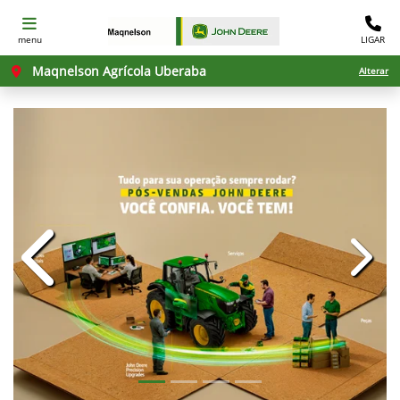
menu
LIGAR
Maqnelson Agrícola Uberaba
Alterar