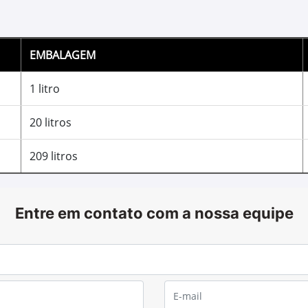
TORQ-GARD™ 
Óleo para Moto
SAE 15W-40
O TORQ-GARD™ II (API CI-4) é 
performance superior, indicad
para os motores de outros fab
de alto rendimento, como os tu
colheitadeiras, caminhões e ge
desempenho e aumento da vida
potência.