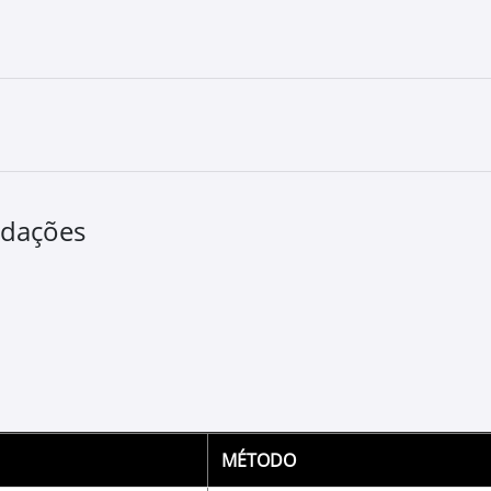
TORQ-GARD™ 
Óleo para Moto
Permite melhor desempe