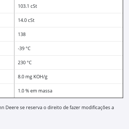
da útil do motor;
eitamento da potência, podendo reduzir o