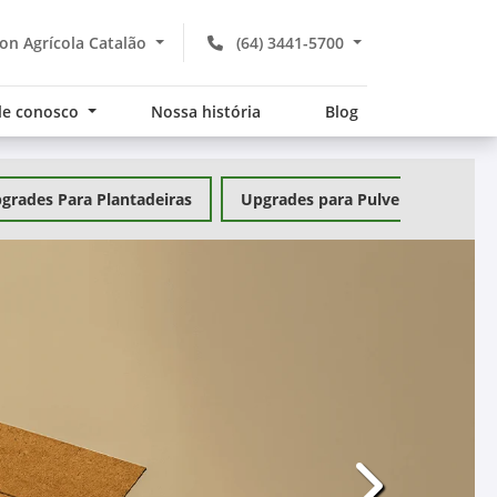
n Agrícola Catalão
(64) 3441-5700
le conosco
Nossa história
Blog
grades Para Plantadeiras
Upgrades para Pulverizadores