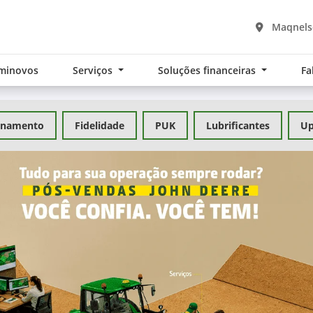
Maqnelso
minovos
Serviços
Soluções financeiras
Fa
inamento
Fidelidade
PUK
Lubrificantes
Up