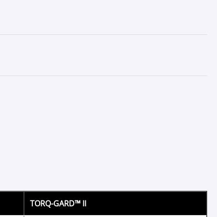
II
res
nho do motor;