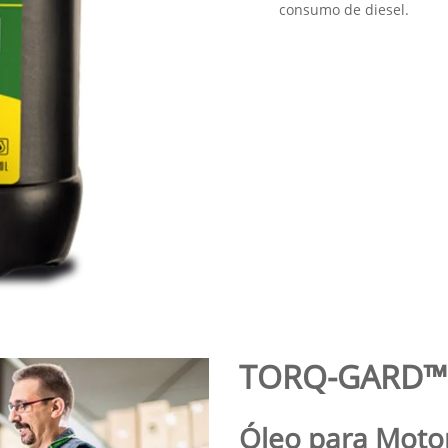
.texts.control_prev