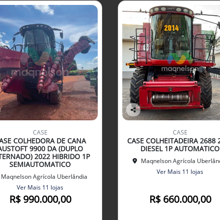
Co
mp
CASE
CASE
arti
ASE COLHEDORA DE CANA
CASE COLHEITADEIRA 2688 
lhe
AUSTOFT 9900 DA (DUPLO
DIESEL 1P AUTOMATICO
TERNADO) 2022 HIBRIDO 1P
Maqnelson Agrícola Uberlân
SEMIAUTOMATICO
Ver Mais 11 lojas
Maqnelson Agrícola Uberlândia
Ver Mais 11 lojas
R$ 990.000,00
R$ 660.000,00