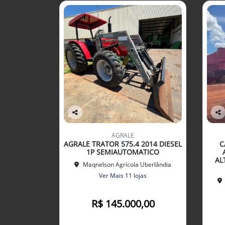
Co
Co
mp
mp
AGRALE
arti
arti
AGRALE TRATOR 575.4 2014 DIESEL
C
lhe
lhe
1P SEMIAUTOMATICO
AL
Maqnelson Agrícola Uberlândia
Ver Mais 11 lojas
R$ 145.000,00