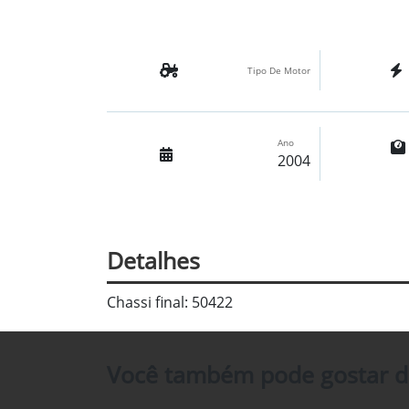
Tipo De Motor
Ano
2004
Detalhes
Chassi final: 50422
Você também pode gostar d