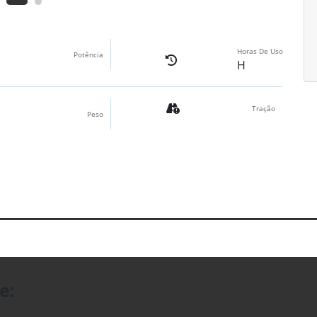
Horas De Uso
Potência
H
Tração
Peso
e: