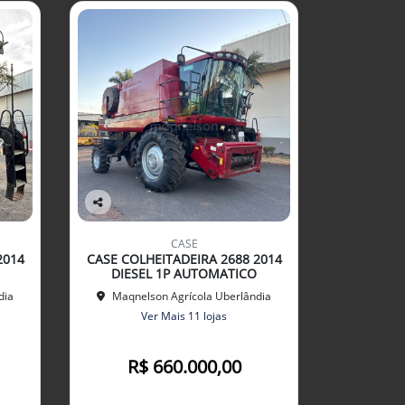
Co
mp
CASE
arti
2014
CASE COLHEITADEIRA 2688 2014
lhe
DIESEL 1P AUTOMATICO
dia
Maqnelson Agrícola Uberlândia
Ver Mais 11 lojas
R$ 660.000,00