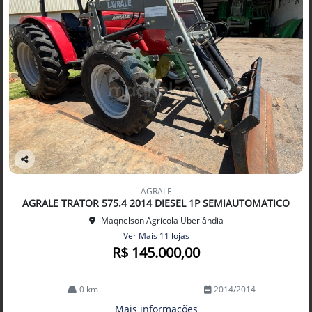
Co
mp
AGRALE
arti
AGRALE TRATOR 575.4 2014 DIESEL 1P SEMIAUTOMATICO
lhe
Maqnelson Agrícola Uberlândia
Ver Mais 11 lojas
R$ 145.000,00
0 km
2014/2014
Mais informações