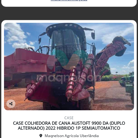
Co
mp
CASE
arti
CASE COLHEDORA DE CANA AUSTOFT 9900 DA (DUPLO
lhe
ALTERNADO) 2022 HIBRIDO 1P SEMIAUTOMATICO
Maqnelson Agrícola Uberlândia