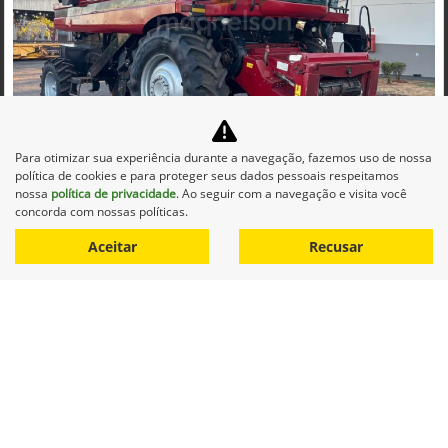
Co
mp
Para otimizar sua experiência durante a navegação, fazemos uso de nossa
CASE
arti
política de cookies e para proteger seus dados pessoais respeitamos
CASE COLHEITADEIRA 2688 2014 DIESEL 1P AUTOMATICO
lhe
nossa
política de privacidade
. Ao seguir com a navegação e visita você
Maqnelson Agrícola Uberlândia
concorda com nossas políticas.
Ver Mais 11 lojas
Aceitar
Recusar
R$ 660.000,00
0 km
2014/2014
Mais informações