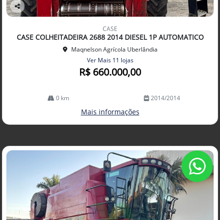
Co
mp
CASE
arti
CASE COLHEITADEIRA 2688 2014 DIESEL 1P AUTOMATICO
lhe
Maqnelson Agrícola Uberlândia
Ver Mais 11 lojas
R$ 660.000,00
0 km
2014/2014
Mais informações