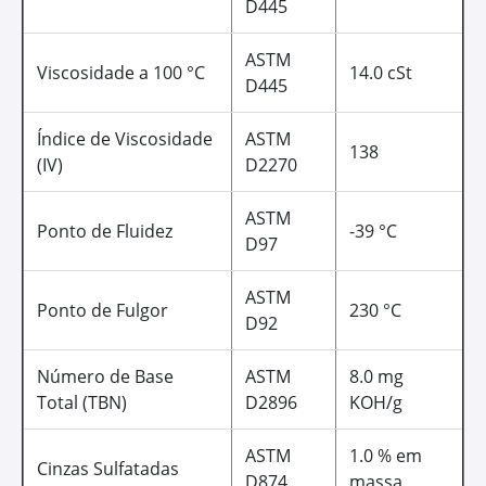
TORQ-GARD™ II
Óleo para Motores