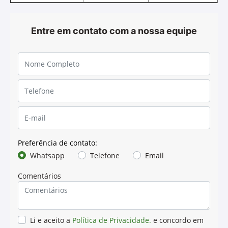
TORQ-GARD™ II
Óleo para Motores
SAE 15W-40
O TORQ-GARD™ II (API CI-4) é um óleo multiviscoso, de
alto desempenho e performance superior, indicado
para os motores diesel John Deere e, também, para os
motores de outros fabricantes. Este óleo é
recomendado para motores de alto rendimento, como
os turboalimentados utilizados em tratores,
colheitadeiras, caminhões e geradores à diesel. Sua
aplicação permite melhor desempenho e aumento da