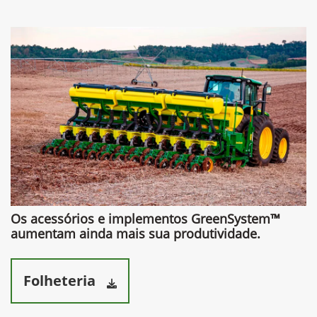
Preferência de contato:
Whatsapp
Telefone
Email
Li e aceito a
Política de Termos de Uso e de Privacidade.
Entrar em contato
Versões Acessórios e implementos
Lança DualFlex