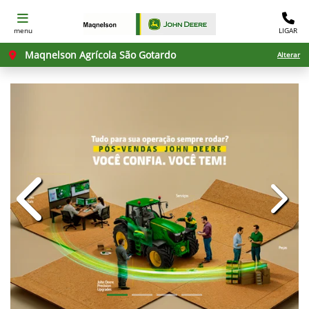
menu
LIGAR
Maqnelson Agrícola São Gotardo
Alterar
templates.template-01.components.c
templ