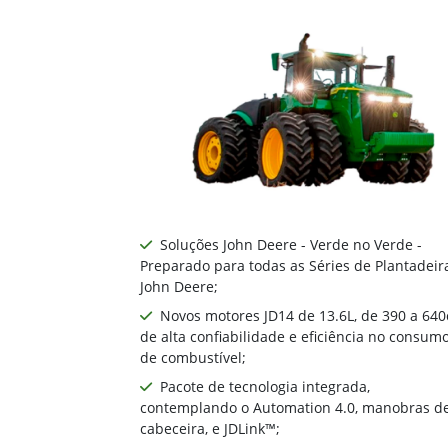
John Deere
Série 9R
Os modelos da Série 9R incorporam os 
Deere fabricados no mundo, com potênc