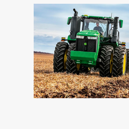
Contato
Whatsapp
(34) 3616-1000
Versões Série 9R
9R 390