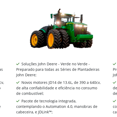
maiores tratores John
ias de 390 e 640 cv.