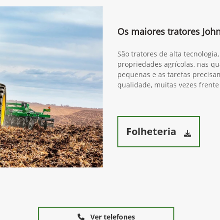
(34) 3291-1200
9R 440