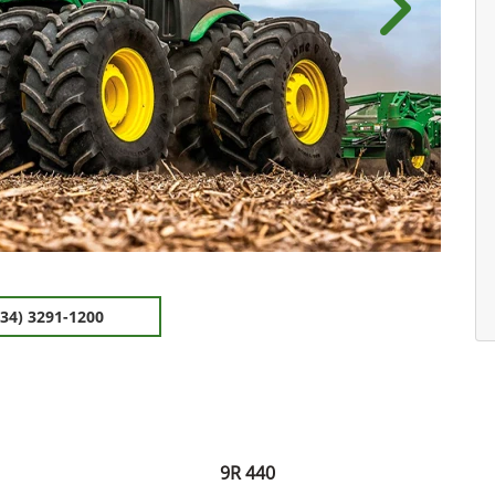
.components.carousel.texts.control_pre