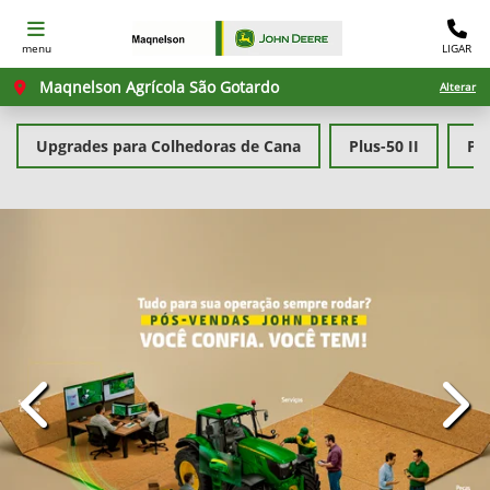
menu
LIGAR
Maqnelson Agrícola São Gotardo
Alterar
Upgrades para Colhedoras de Cana
Plus-50 II
PL
templates.template-01.components.carousel.texts.con
temp