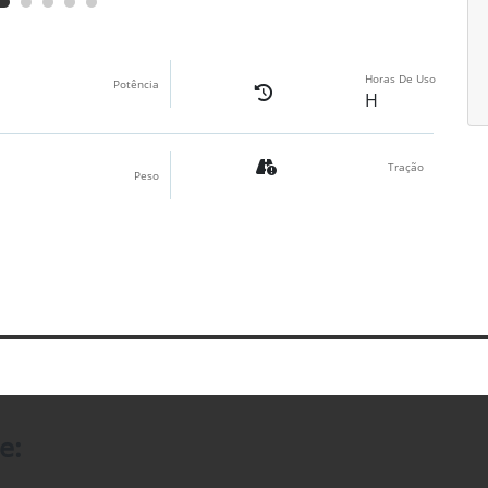
Horas De Uso
Potência
H
Tração
Peso
e: