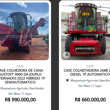
Co
mp
CASE
CASE
arti
ASE COLHEDORA DE CANA
CASE COLHEITADEIRA 2688 
lhe
AUSTOFT 9900 DA (DUPLO
DIESEL 1P AUTOMATICO
TERNADO) 2022 HIBRIDO 1P
Maqnelson Agrícola Uberlân
SEMIAUTOMATICO
Ver Mais 11 lojas
Maqnelson Agrícola Uberlândia
Ver Mais 11 lojas
R$ 990.000,00
R$ 660.000,00