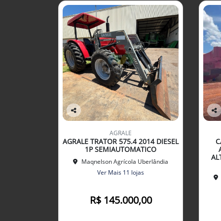
Co
Co
mp
mp
AGRALE
arti
arti
AGRALE TRATOR 575.4 2014 DIESEL
C
lhe
lhe
1P SEMIAUTOMATICO
AL
Maqnelson Agrícola Uberlândia
Ver Mais 11 lojas
R$ 145.000,00