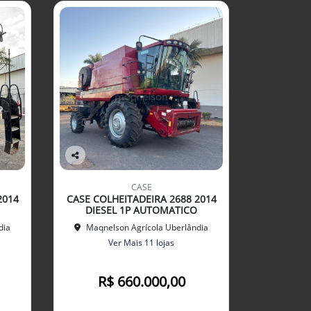
Co
mp
CASE
arti
2014
CASE COLHEITADEIRA 2688 2014
lhe
DIESEL 1P AUTOMATICO
dia
Maqnelson Agrícola Uberlândia
Ver Mais 11 lojas
R$ 660.000,00