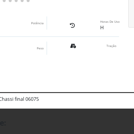
Horas De Uso
Potência
H
Tração
Peso
hassi final 06075
e: