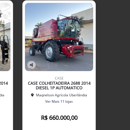
Co
mp
CASE
arti
2014
CASE COLHEITADEIRA 2688 2014
lhe
DIESEL 1P AUTOMATICO
dia
Maqnelson Agrícola Uberlândia
Ver Mais 11 lojas
R$ 660.000,00