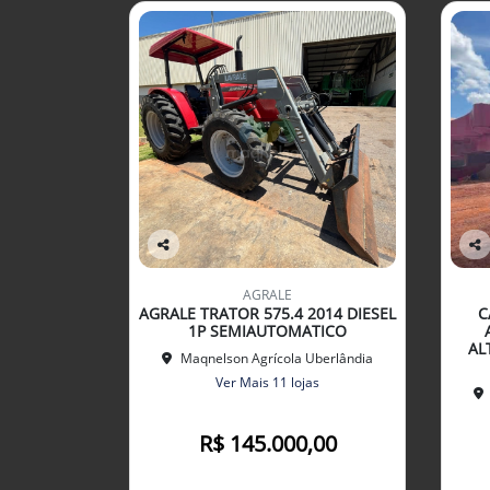
Co
Co
mp
mp
AGRALE
arti
arti
AGRALE TRATOR 575.4 2014 DIESEL
C
lhe
lhe
1P SEMIAUTOMATICO
AL
Maqnelson Agrícola Uberlândia
Ver Mais 11 lojas
R$ 145.000,00