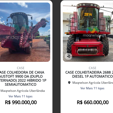
Co
mp
CASE
CASE
arti
ASE COLHEDORA DE CANA
CASE COLHEITADEIRA 2688 
lhe
AUSTOFT 9900 DA (DUPLO
DIESEL 1P AUTOMATICO
TERNADO) 2022 HIBRIDO 1P
Maqnelson Agrícola Uberlân
SEMIAUTOMATICO
Ver Mais 11 lojas
Maqnelson Agrícola Uberlândia
Ver Mais 11 lojas
R$ 990.000,00
R$ 660.000,00