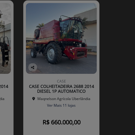
Co
mp
CASE
arti
2014
CASE COLHEITADEIRA 2688 2014
lhe
DIESEL 1P AUTOMATICO
dia
Maqnelson Agrícola Uberlândia
Ver Mais 11 lojas
R$ 660.000,00