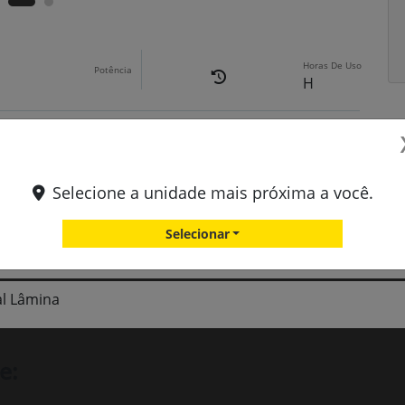
Horas De Uso
Potência
H
Tração
Peso
Selecione a unidade mais próxima a você.
Selecionar
l Lâmina
e: