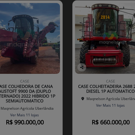
Co
mp
CASE
CASE
arti
ASE COLHEDORA DE CANA
CASE COLHEITADEIRA 2688 
lhe
AUSTOFT 9900 DA (DUPLO
DIESEL 1P AUTOMATICO
TERNADO) 2022 HIBRIDO 1P
Maqnelson Agrícola Uberlân
SEMIAUTOMATICO
Ver Mais 11 lojas
Maqnelson Agrícola Uberlândia
Ver Mais 11 lojas
R$ 990.000,00
R$ 660.000,00