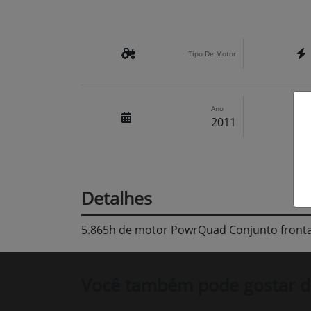
Tipo De Motor
Ano
2011
Detalhes
5.865h de motor PowrQuad Conjunto fronta
Você também pode gostar d