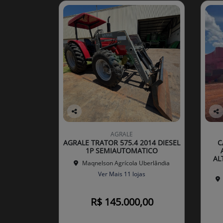
Co
Co
mp
mp
AGRALE
arti
arti
AGRALE TRATOR 575.4 2014 DIESEL
C
lhe
lhe
1P SEMIAUTOMATICO
AL
Maqnelson Agrícola Uberlândia
Ver Mais 11 lojas
R$ 145.000,00