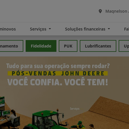
Maqnelson A
minovos
Serviços
Soluções financeiras
Fa
inamento
Fidelidade
PUK
Lubrificantes
Up
exts.control_prev