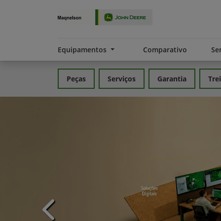
Equipamentos
Comparativo
Se
Peças
Serviços
Garantia
Tre
templates.template-01.components.carousel.t