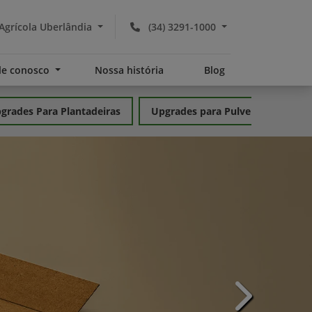
grícola Uberlândia
(34) 3291-1000
le conosco
Nossa história
Blog
grades Para Plantadeiras
Upgrades para Pulverizadores
templates.te