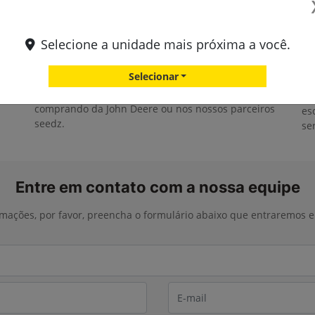
Selecione a unidade mais próxima a você.
Ganhe moedas
T
Selecionar
Você pode acumular as suas moedas seedz
u
In
comprando da John Deere ou nos nossos parceiros
es
seedz.
se
Entre em contato com a nossa equipe
ormações, por favor, preencha o formulário abaixo que entraremos