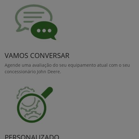
gerenciamento de impurezas. Da cabine, o operador monitora
o total de toneladas colhidas de cada talhão, a performance
da colhedora, a porcentagem de resíduos e o consumo de
combustível por tonelada colhida. As informações coletadas
possibilitam tomadas de decisões de forma a melhorar a
qualidade da cana colhida e reduzir os custos da operação.
O kit adiciona sensores estereoscópicos de alta resolução ao
elevador e usa tecnologia de reconhecimento de padrões
para fazer a varredura do fluxo de cana pelo elevador,
identificando o volume de cana e diferenciando os resíduos.
*O Harvest Monitor™ é compatível com todas Colhedoras John
Deere fabricadas após 2013.