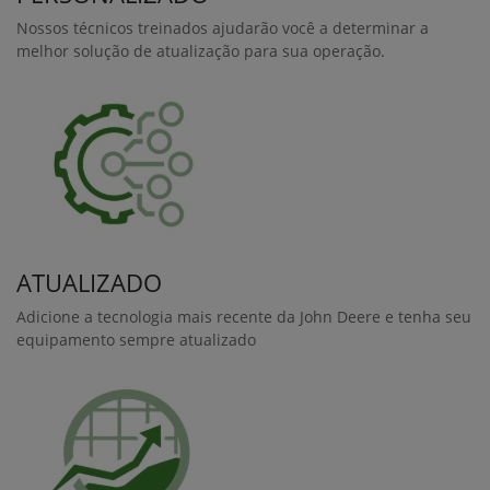
SmartClean™
Complementar ao Monitor de Colheita e permitindo extrair
ainda mais valor da solução, o SmartClean ajusta
automaticamente alguns parâmetros da colhedora para
controlar as perdas no extrator e os níveis de resíduo,
aumentando rendimento, recuperação de açúcar e reduzindo
custos.
Este kit é especialmente interessante quando utilizado por
operadores iniciantes, pois reduz o stress e a quantidade de
itens a controlar na máquina, sem comprometer a entrega de
resultados.,/p>