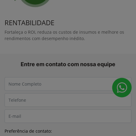
Quer ainda mais
performance?
Aumente o retorno sobre investimento atingindo novos
níveis de performance de colheita com os kits mostrados
abaixo.
Loadview
Este kit adiciona duas câmeras no topo do elevador da
colhedora, permitindo aos operadores melhor visão e controle
da distribuição de cana durante o carregamento no
transbordo, mostrando no monitor da colhedora, uma vista de
cima do transbordo durante o trabalho.
Picador de 10 facas