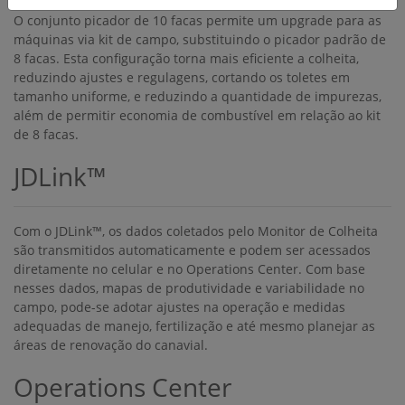
Atualize com a mais nova tecnologia
Reduza custos e aumente a eficiência da sua colheita ao
mesmo tempo que colhe informações ricas sobre a
produtividade do seu canavial, sem trocar sua máquina —
Upgrade!
Kits de Upgrades