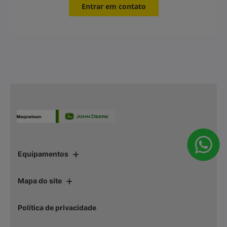
BREAK-IN™
Óleo para Amaciamento de
Motores SAE 10W-30
O BREAK-IN™ é um óleo para motores reconstruídos,
remanufaturados e novos, durante o período de
amaciamento. Foi especialmente formulado com
aditivos especiais para estabelecer os padrões
adequados de desgaste durante o intervalo inicial de
serviço desses motores (novos, reparados e
remanufaturados).
Características
Principais Características