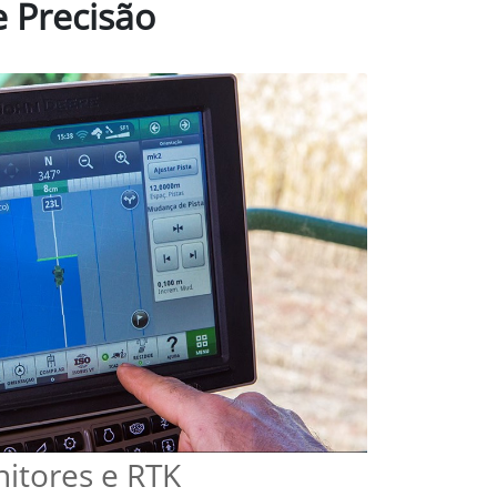
4. John Deere
Operations Center™
A plataforma digital, segura, gratuita
uita,
e colaborativa para monitorar,
mpo são
analisar e compartilhar os dados de
 para
sua fazenda – a qualquer hora ou em
tions
qualquer lugar.
s etapas produtivas