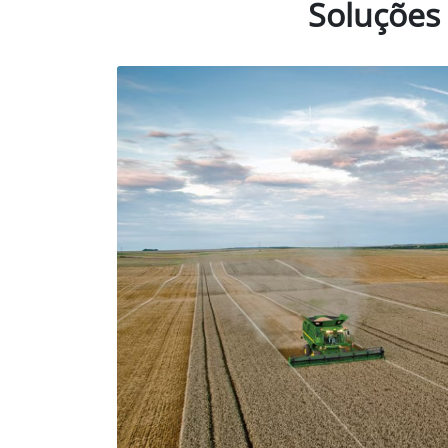
1. Monitores
2. G
Star
Monitores touchscreen na cabine
para gerenciar facilmente linhas de
Com pr
orientação, taxas de aplicação,
+/- 2,
posicionamento correto dos insumos.
RTK, e
para s
Aplicação da Agric