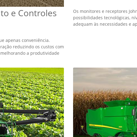
Plantio
 combustível com menos
Reduza custos extraindo o máx
 em menos tempo. Aumente sua
desempenho da execução da ati
 propriedade contra erosão e
maximizando, assim, o desem