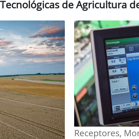
PS Agrícola,
fire™
3. Conexão JDLink™
ecisão variando de +/- 15 cm a
Com uma Conexão JDLink™ grat
5 cm de precisão com RTK e SF-
os dados da máquina e do ca
ncontre aqui o receptor certo
transmitidos automaticamente
ua operação
sua conta do John Deere Opera
Center.
ultura de Precisão em todas a