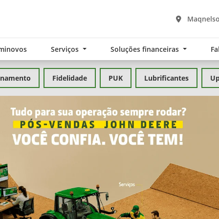
Maqnelson
minovos
Serviços
Soluções financeiras
Fa
inamento
Fidelidade
PUK
Lubrificantes
Up