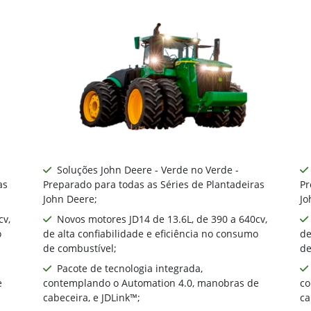
maiores tratores John
ias de 390 e 640 cv.