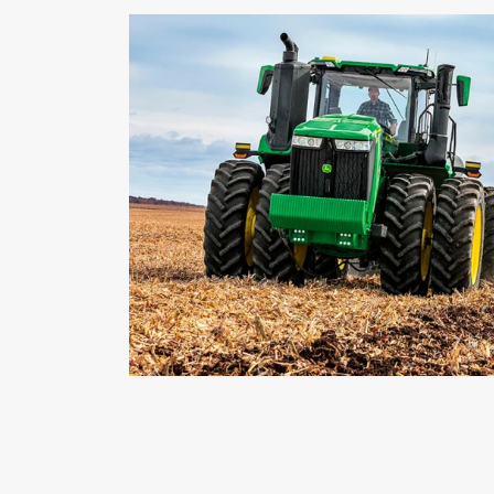
Contato
Whatsapp
(34) 3512-1300
Versões Série 9R
9R 390