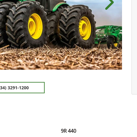
.components.carousel.texts.control_pre