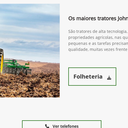
(34) 3291-1200
9R 440