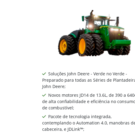
John Deere
Série 9R
Os modelos da Série 9R incorporam os 
Deere fabricados no mundo, com potênc