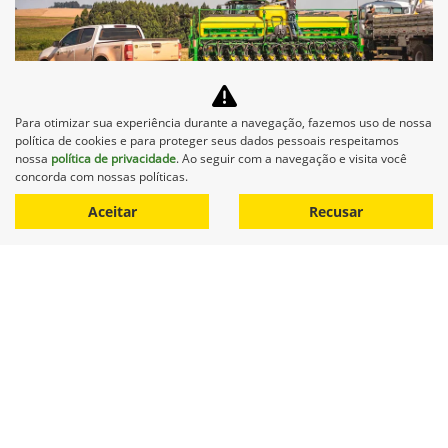
Equipamentos
Mapa do site
Para otimizar sua experiência durante a navegação, fazemos uso de nossa
Política de privacidade
política de cookies e para proteger seus dados pessoais respeitamos
nossa
política de privacidade
. Ao seguir com a navegação e visita você
concorda com nossas políticas.
Aceitar
Recusar
No trânsito, enxergar o outro salva
vidas.
Desenvolvido pela DEALERSPACE ® Direitos Reservados.