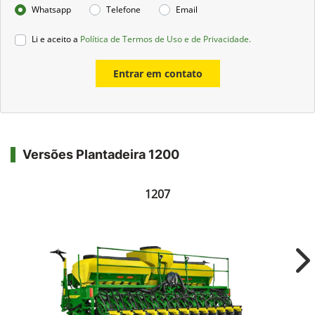
Gerenciamento de plantio de alta performance!
Monitorar a operação é uma tarefa fundamental para
garantir que cada semente seja plantada com o potencial
máximo. As Plantadeiras Série 1200 tem como opcional o
Sistema de Monitoramento SeedStar™ 2, que permite uma
gestão prática e eficiente do plantio, com uma interface
amigável e intuitiva. E ainda com a tecnologia MaxEmerge™ 5,
a economia de insumos é de até 7% com o desligamento de
seções.