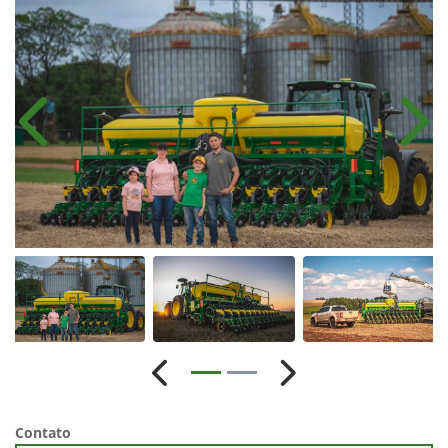
As Plantadeiras Série 1200 possuem diferentes configurações,
que possibilitam customizá-las de acordo com suas
preferências. Possuem dois opcionais de tecnologia de
dosagem de sementes: Dosadores Mecânicos e Dosadores
MaxEmerge™ 5. Além disso, contam com três opcionais de
reservatórios de sementes: a Caixa Centra de Sementes (CCS),
as Caixas Longitudinais de Sementes (CLS) e as Caixas
Individuais de Sementes.