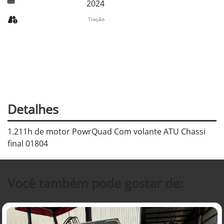
2024
Tração
Detalhes
1.211h de motor PowrQuad Com volante ATU Chassi
final 01804
Você também pode gostar de: