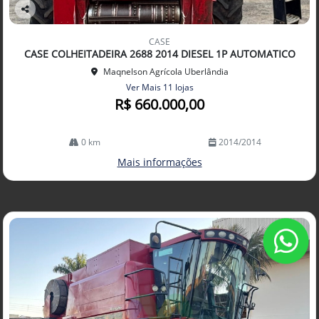
Co
mp
CASE
arti
CASE COLHEITADEIRA 2688 2014 DIESEL 1P AUTOMATICO
lhe
Maqnelson Agrícola Uberlândia
Ver Mais 11 lojas
R$ 660.000,00
0 km
2014/2014
Mais informações