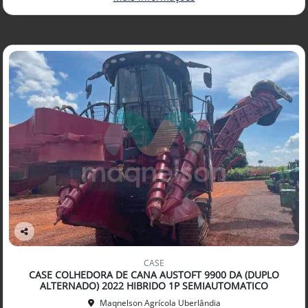
Co
mp
CASE
arti
CASE COLHEDORA DE CANA AUSTOFT 9900 DA (DUPLO
lhe
ALTERNADO) 2022 HIBRIDO 1P SEMIAUTOMATICO
Maqnelson Agrícola Uberlândia