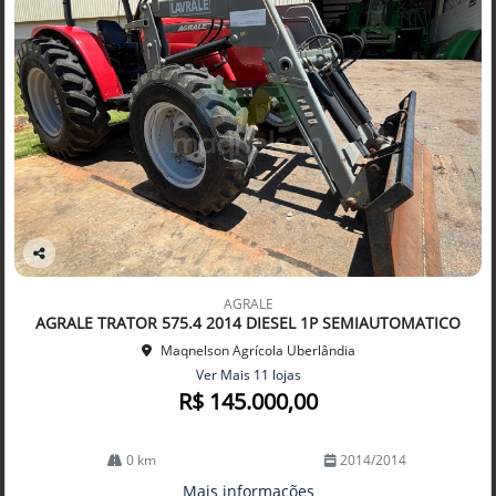
Co
mp
AGRALE
arti
AGRALE TRATOR 575.4 2014 DIESEL 1P SEMIAUTOMATICO
lhe
Maqnelson Agrícola Uberlândia
Ver Mais 11 lojas
R$ 145.000,00
0 km
2014/2014
Mais informações