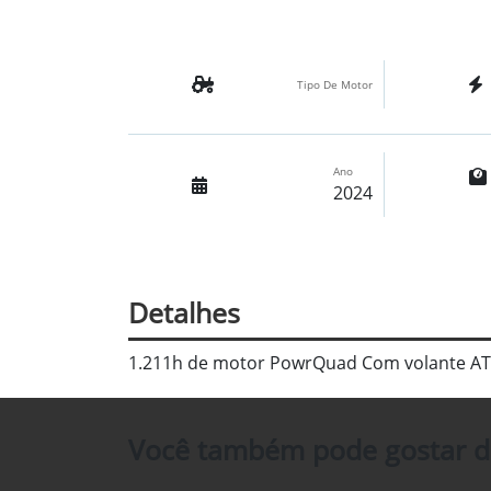
Tipo De Motor
Ano
2024
Detalhes
1.211h de motor PowrQuad Com volante ATU
Você também pode gostar d