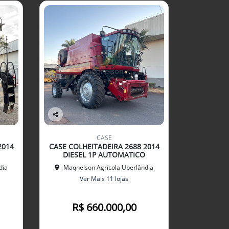
Co
mp
CASE
arti
2014
CASE COLHEITADEIRA 2688 2014
lhe
DIESEL 1P AUTOMATICO
dia
Maqnelson Agrícola Uberlândia
Ver Mais 11 lojas
R$ 660.000,00