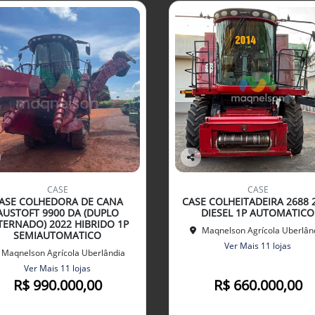
Co
mp
CASE
CASE
arti
ASE COLHEDORA DE CANA
CASE COLHEITADEIRA 2688 
lhe
AUSTOFT 9900 DA (DUPLO
DIESEL 1P AUTOMATICO
TERNADO) 2022 HIBRIDO 1P
Maqnelson Agrícola Uberlân
SEMIAUTOMATICO
Ver Mais 11 lojas
Maqnelson Agrícola Uberlândia
Ver Mais 11 lojas
R$ 990.000,00
R$ 660.000,00