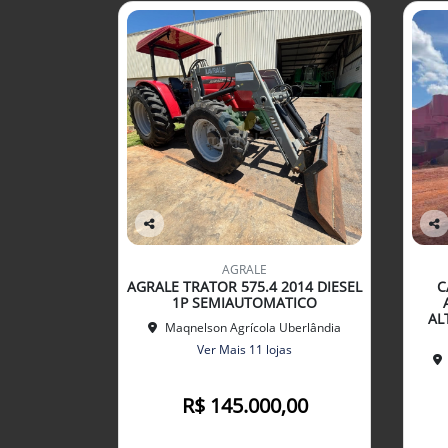
Co
Co
mp
mp
AGRALE
arti
arti
AGRALE TRATOR 575.4 2014 DIESEL
C
lhe
lhe
1P SEMIAUTOMATICO
AL
Maqnelson Agrícola Uberlândia
Ver Mais 11 lojas
R$ 145.000,00