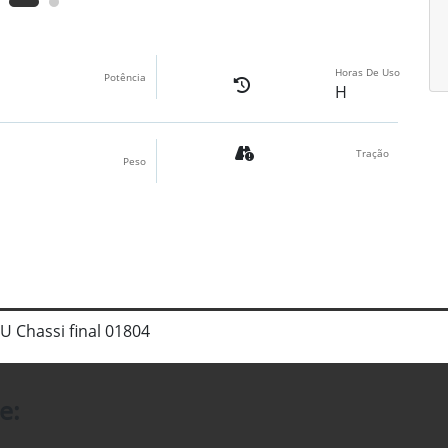
Horas De Uso
Potência
H
Tração
Peso
 Chassi final 01804
e: