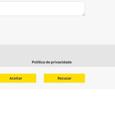
nce?
 com os kits mostrados abaixo.
Operations Center
ados
Através do Operations Center da John
Aceitar
Recusar
Deere, os dados podem ser
 e
processados para gerar mapas de
nte no
rendimento e outros mapas
r. Com
importantes, além de relatórios que
irão orientar os produtores na
no
tomada de decisões corretas em
 na
relação ao solo, gerenciamento de