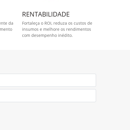
lheita e permitindo extrair ainda mais valor da
automaticamente alguns parâmetros da colhedora
trator e os níveis de resíduo, aumentando
úcar e reduzindo custos.
essante quando utilizado por operadores
 e a quantidade de itens a controlar na máquina,
resultados.,/p>