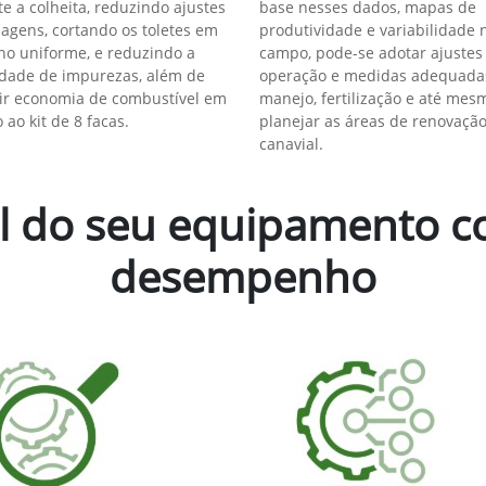
heita ao mesmo tempo que colhe informações ricas sobre a produt