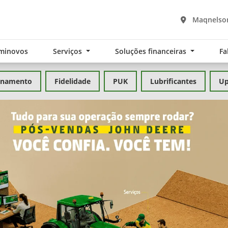
Maqnelson
minovos
Serviços
Soluções financeiras
Fa
inamento
Fidelidade
PUK
Lubrificantes
Up