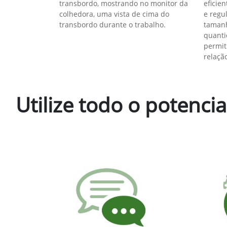
Atualize com a mais nova tecnologia
Reduza custos e aumente a eficiência da sua col
— Upgrade!
Kits de Upgrades