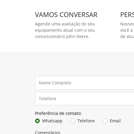
Harvest Monitor™
O Monitor de Colheita coleta e analisa as inform
geração de mapas de produtividade e gerenciam
o operador monitora o total de toneladas colhida
performance da colhedora, a porcentagem de re
combustível por tonelada colhida. As informações
tomadas de decisões de forma a melhorar a qual
reduzir os custos da operação.
O kit adiciona sensores estereoscópicos de alta 
tecnologia de reconhecimento de padrões para fa
cana pelo elevador, identificando o volume de ca