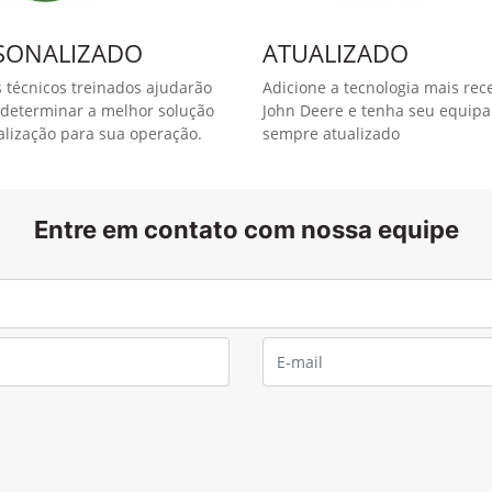
SmartClean™
ações da colheita, permitindo a
Complementar ao Monitor de Co
ento de impurezas. Da cabine,
solução, o SmartClean ajusta 
s de cada talhão, a
para controlar as perdas no ex
síduos e o consumo de
rendimento, recuperação de aç
 coletadas possibilitam
idade da cana colhida e
Este kit é especialmente inter
iniciantes, pois reduz o stress
sem comprometer a entrega de 
resolução ao elevador e usa
zer a varredura do fluxo de
na e diferenciando os resíduos.