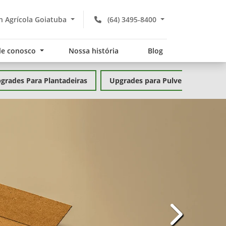
 Agrícola Goiatuba
(64) 3495-8400
le conosco
Nossa história
Blog
grades Para Plantadeiras
Upgrades para Pulverizadores