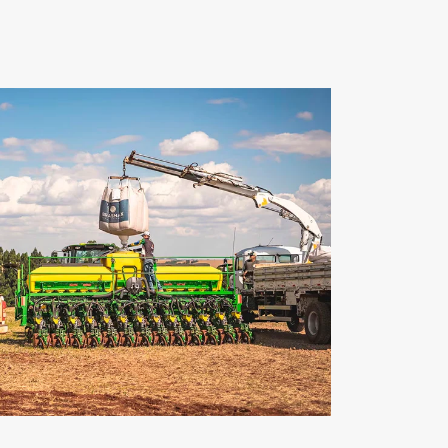
Preferência de contato:
Whatsapp
Telefone
Email
Li e aceito a
Política de Termos de Uso e de
Privacidade.
Entrar em contato