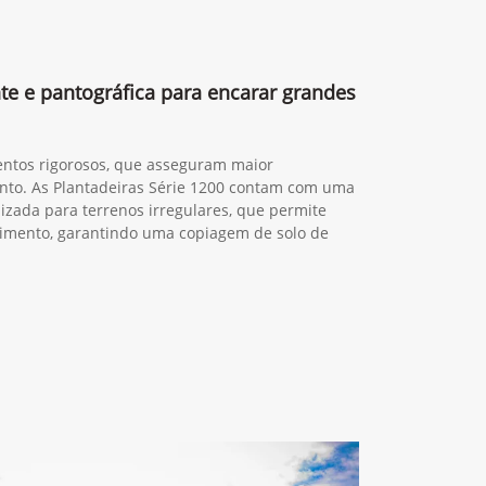
1211
Next