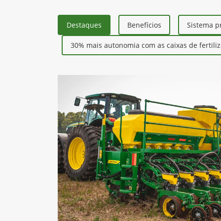
John Deere
Plantadeira 1
Preparada para enfrentar terrenos irre
quantidade de palhada. Projetada para
resultados em grandes desafios!​