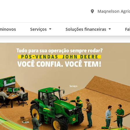
Maqnelson Agríc
minovos
Serviços
Soluções financeiras
Fa