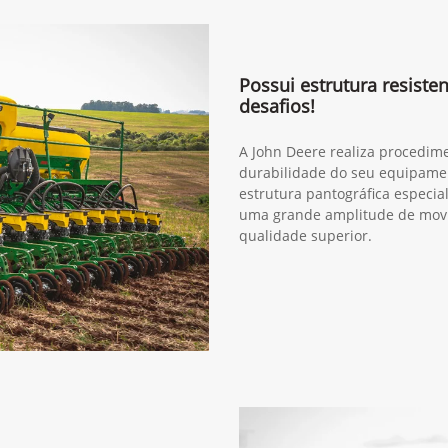
ior
Próximo
(34) 3291-1200
1209