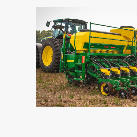
Anter
Contato
Whatsapp
(34) 3826-8100
Versões Plantadeira 1200
1207