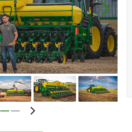
.components.carousel.texts.control_pre