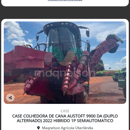
Co
mp
CASE
arti
CASE COLHEDORA DE CANA AUSTOFT 9900 DA (DUPLO
lhe
ALTERNADO) 2022 HIBRIDO 1P SEMIAUTOMATICO
Maqnelson Agrícola Uberlândia