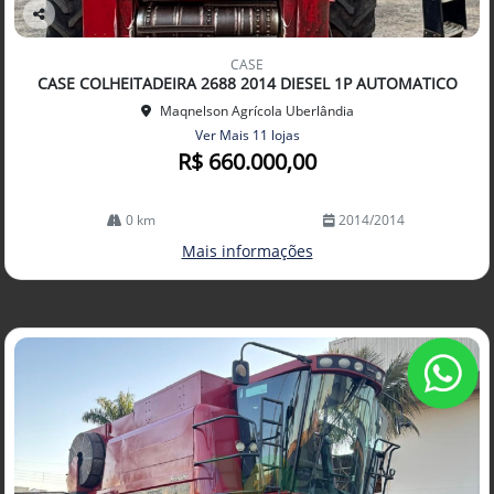
Co
mp
CASE
arti
CASE COLHEITADEIRA 2688 2014 DIESEL 1P AUTOMATICO
lhe
Maqnelson Agrícola Uberlândia
Ver Mais 11 lojas
R$ 660.000,00
0 km
2014/2014
Mais informações