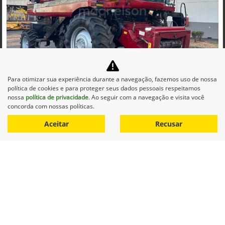
Co
mp
Para otimizar sua experiência durante a navegação, fazemos uso de nossa
CASE
arti
política de cookies e para proteger seus dados pessoais respeitamos
CASE COLHEITADEIRA 2688 2014 DIESEL 1P AUTOMATICO
lhe
nossa
política de privacidade
. Ao seguir com a navegação e visita você
Maqnelson Agrícola Uberlândia
concorda com nossas políticas.
Ver Mais 11 lojas
Aceitar
Recusar
R$ 660.000,00
0 km
2014/2014
Mais informações