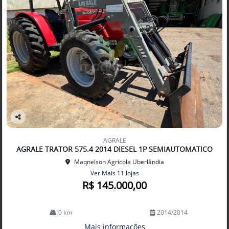
Co
mp
AGRALE
arti
AGRALE TRATOR 575.4 2014 DIESEL 1P SEMIAUTOMATICO
lhe
Maqnelson Agrícola Uberlândia
Ver Mais 11 lojas
R$ 145.000,00
0 km
2014/2014
Mais informações