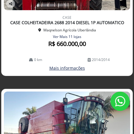
Co
mp
CASE
arti
CASE COLHEITADEIRA 2688 2014 DIESEL 1P AUTOMATICO
lhe
Maqnelson Agrícola Uberlândia
Ver Mais 11 lojas
R$ 660.000,00
0 km
2014/2014
Mais informações