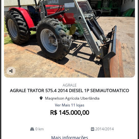
Co
mp
AGRALE
arti
AGRALE TRATOR 575.4 2014 DIESEL 1P SEMIAUTOMATICO
lhe
Maqnelson Agrícola Uberlândia
Ver Mais 11 lojas
R$ 145.000,00
0 km
2014/2014
Mais informações