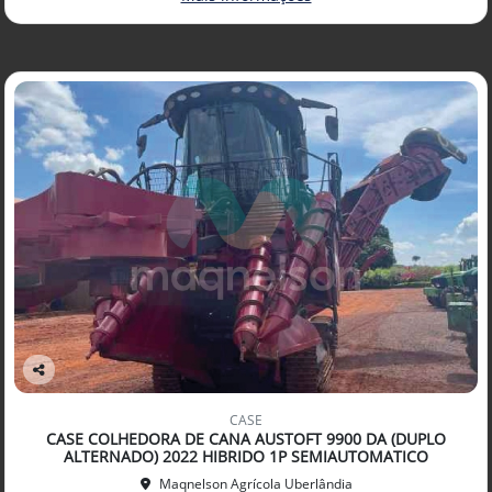
Co
mp
CASE
arti
CASE COLHEDORA DE CANA AUSTOFT 9900 DA (DUPLO
lhe
ALTERNADO) 2022 HIBRIDO 1P SEMIAUTOMATICO
Maqnelson Agrícola Uberlândia