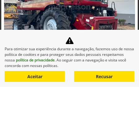
Co
mp
Para otimizar sua experiência durante a navegação, fazemos uso de nossa
CASE
arti
política de cookies e para proteger seus dados pessoais respeitamos
CASE COLHEITADEIRA 2688 2014 DIESEL 1P AUTOMATICO
lhe
nossa
política de privacidade
. Ao seguir com a navegação e visita você
Maqnelson Agrícola Uberlândia
concorda com nossas políticas.
Ver Mais 11 lojas
Aceitar
Recusar
R$ 660.000,00
0 km
2014/2014
Mais informações