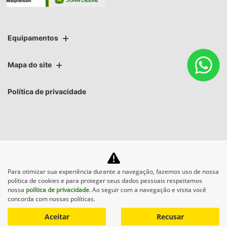
Equipamentos
Mapa do site
Política de privacidade
No trânsito, enxergar o outro salva
Para otimizar sua experiência durante a navegação, fazemos uso de nossa
política de cookies e para proteger seus dados pessoais respeitamos
vidas.
nossa
política de privacidade
. Ao seguir com a navegação e visita você
concorda com nossas políticas.
Aceitar
Recusar
Desenvolvido pela DEALERSPACE ® Direitos Reservados.