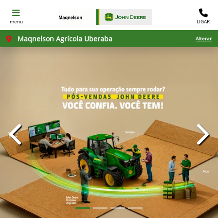
menu
LIGAR
Maqnelson Agrícola Uberaba
Alterar