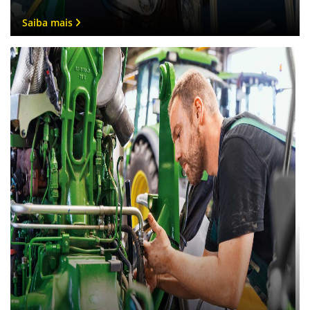
Preferência de contato:
Whatsapp
Telefone
Email
Li e aceito a
Política de Privacidade
e concordo em receber
comunicações da concessionária.
Entrar em contato