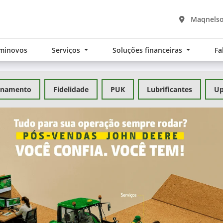
Maqnelso
minovos
Serviços
Soluções financeiras
Fa
inamento
Fidelidade
PUK
Lubrificantes
Up