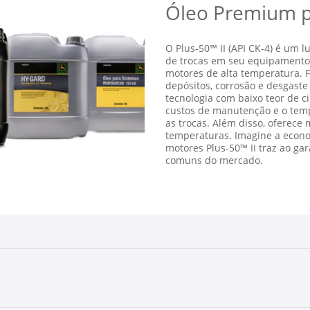
.texts.control_prev