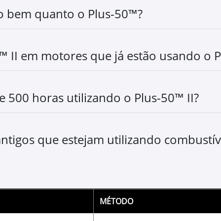
PLUS-50™ II
Óleo Premium para Moto
Proteção máxima para o
Maior intervalo de trocas