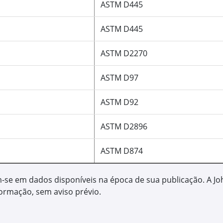
Alta tecnologia e lubrific
Mais proteção contra de
PLUS-50™ II