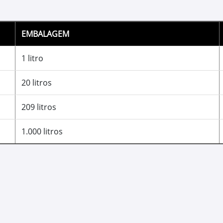
Óleo Premium p
O Plus-50™ II (API CK-4) é um l
de trocas em seu equipamento
motores de alta temperatura. F
depósitos, corrosão e desgaste
tecnologia com baixo teor de ci
custos de manutenção e o temp
as trocas. Além disso, oferece 
temperaturas. Imagine a econom
motores Plus-50™ II traz ao ga
comuns do mercado.