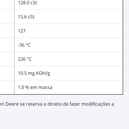
ação
sgastes e mais economia