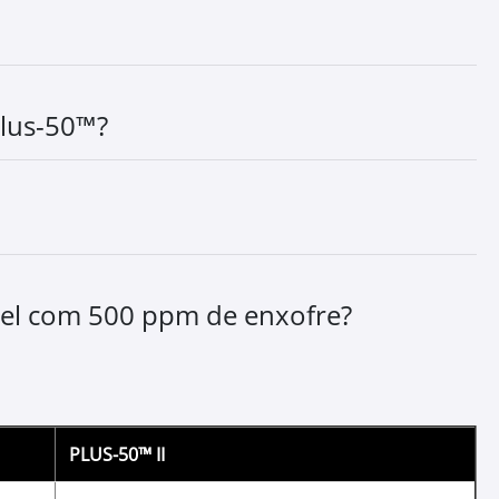
res
 motor