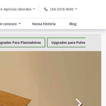
n Agrícola Uberaba
(34) 3318-9600
le conosco
Nossa história
Blog
grades Para Plantadeiras
Upgrades para Pulverizadores