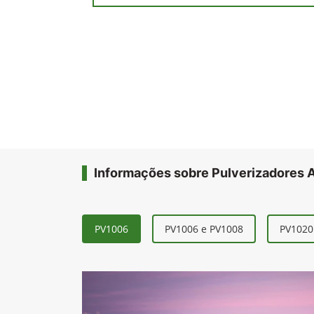
arrasto garante alto rendimento, mais 
custo de manutenção para produtores d
topografias.
Anterior