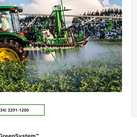
.components.carousel.texts.control_pre