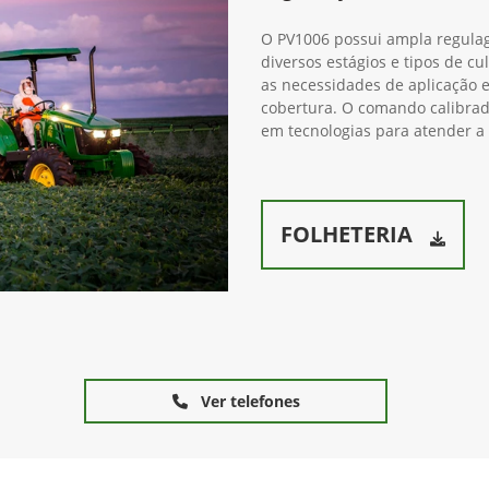
(34) 3291-1200
s GreenSystem™
PV1006