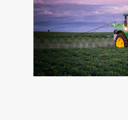
Contato
Whatsapp
(34) 3318-9600
Versões Pulverizadores Acoplado
PV Pecuária