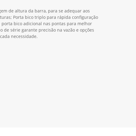
Whatsapp
Telefone
Email
Li e aceito a
Política de Termos de Uso e de
Privacidade.
Entrar em contato
PV1008
Next