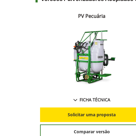
John Deere
Pulverizadore
GreenSystem™
A série PV1000 de pulverizadores de b