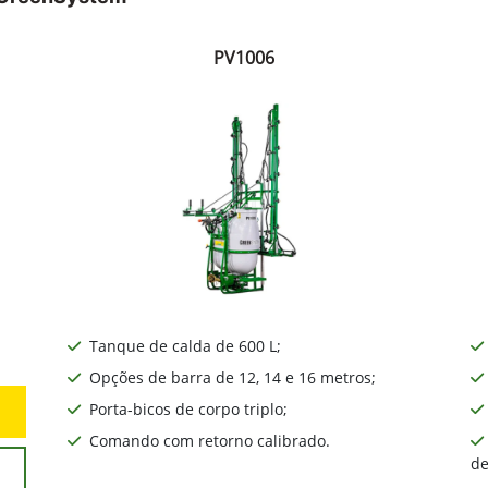
s Acoplados
arra montados e de