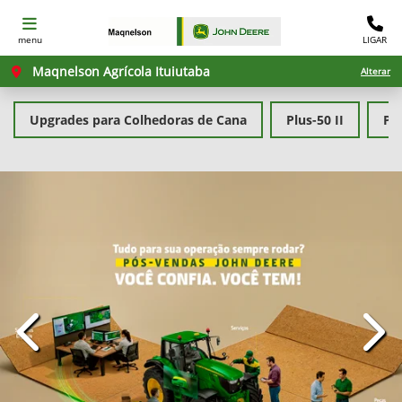
menu
LIGAR
Maqnelson Agrícola Ituiutaba
Alterar
Upgrades para Colhedoras de Cana
Plus-50 II
PL
templates.template-01.components.carousel.texts.con
temp