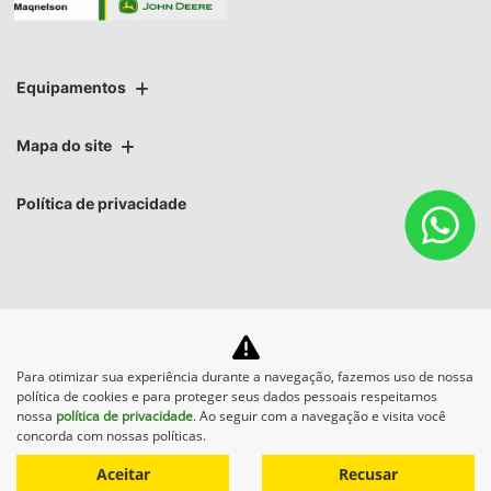
Equipamentos
Mapa do site
Política de privacidade
No trânsito, enxergar o outro salva
Para otimizar sua experiência durante a navegação, fazemos uso de nossa
política de cookies e para proteger seus dados pessoais respeitamos
vidas.
nossa
política de privacidade
. Ao seguir com a navegação e visita você
concorda com nossas políticas.
Aceitar
Recusar
Desenvolvido pela DEALERSPACE ® Direitos Reservados.