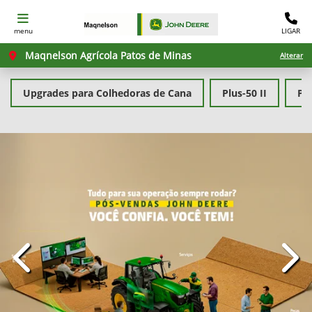
menu
LIGAR
Maqnelson Agrícola Patos de Minas
Alterar
Upgrades para Colhedoras de Cana
Plus-50 II
PL
templates.template-01.components.carousel.texts.con
temp