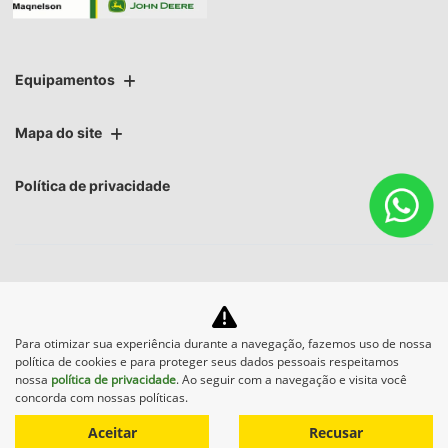
Equipamentos
Mapa do site
Política de privacidade
No trânsito, enxergar o outro salva
Para otimizar sua experiência durante a navegação, fazemos uso de nossa
política de cookies e para proteger seus dados pessoais respeitamos
vidas.
nossa
política de privacidade
. Ao seguir com a navegação e visita você
concorda com nossas políticas.
Aceitar
Recusar
Desenvolvido pela DEALERSPACE ® Direitos Reservados.