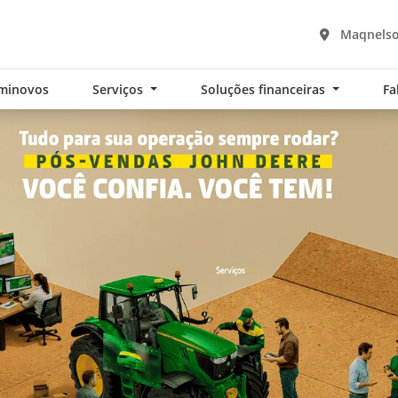
Maqnelson
minovos
Serviços
Soluções financeiras
Fa
exts.control_prev