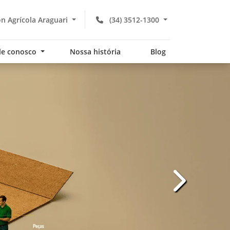
 Agrícola Araguari
(34) 3512-1300
le conosco
Nossa história
Blog
templates.te