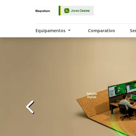
Equipamentos
Comparativo
Se
templates.template-01.components.carousel.t