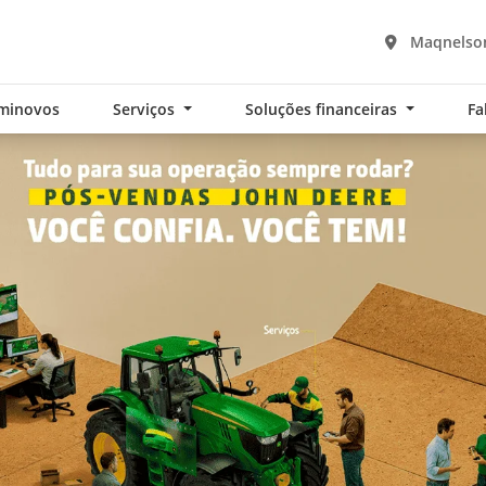
Maqnelson
minovos
Serviços
Soluções financeiras
Fa
exts.control_prev