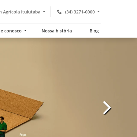
 Agrícola Ituiutaba
(34) 3271-6000
le conosco
Nossa história
Blog
templates.te