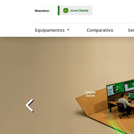
Equipamentos
Comparativo
Se
templates.template-01.components.carousel.t