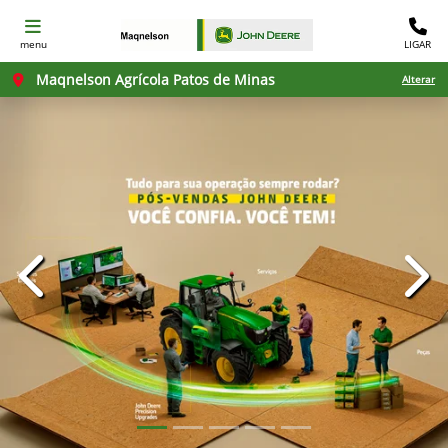
menu
LIGAR
Maqnelson Agrícola Patos de Minas
Alterar
templates.template-01.components.carousel.texts.con
temp