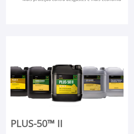
PLUS-50™ II