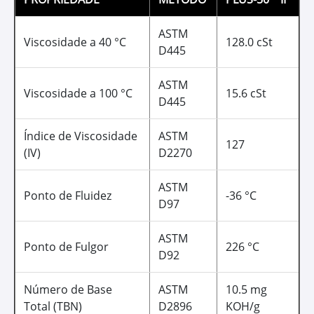
ASTM
Viscosidade a 40 °C
128.0 cSt
D445
ASTM
Viscosidade a 100 °C
15.6 cSt
D445
Índice de Viscosidade
ASTM
127
(IV)
D2270
ASTM
Ponto de Fluidez
-36 °C
D97
ASTM
Ponto de Fulgor
226 °C
D92
Número de Base
ASTM
10.5 mg
Total (TBN)
D2896
KOH/g