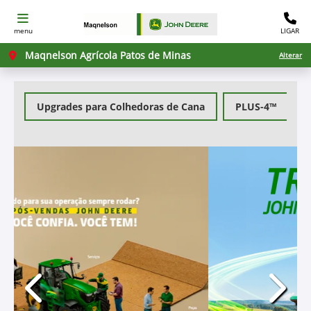
menu
LIGAR
Maqnelson Agrícola Patos de Minas
Alterar
Upgrades para Colhedoras de Cana
PLUS-4™
templates.template-01.components.carousel.texts.c
templa