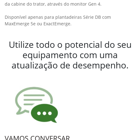
Row Command
O kit instala embreagens elétricas nos dosadores de
sementes, e permite desligar automaticamente as linhas, não
depositando sementes nas áreas já plantadas. Permite
reduzir até 7% a sobreposição de sementes, oferecendo
economia de insumos e reduzindo competição entre plantas.
De quebra, o sistema SeedStar 2™ faz o monitoramento e a
documentação do plantio, garantindo qualidade e ajuste fácil,
e facilitando tomadas de decisões nas próximas safras.