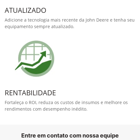
em ajustes e regulagens.
Quer ainda mais performance?
Aumente o retorno sobre investimento atingindo novos
níveis de performance de plantio com os kits mostrados
abaixo.
SeedStar 2
Este sistema está incluso nos kits de RowCommand e Taxa
Variável, e é responsável pelo controle, monitoramento e
documentação de plantio.
Monitorar o desempenho da plantadeira a partir do monitor
no trator permite que o plantio seja feito com máxima
eficiência.