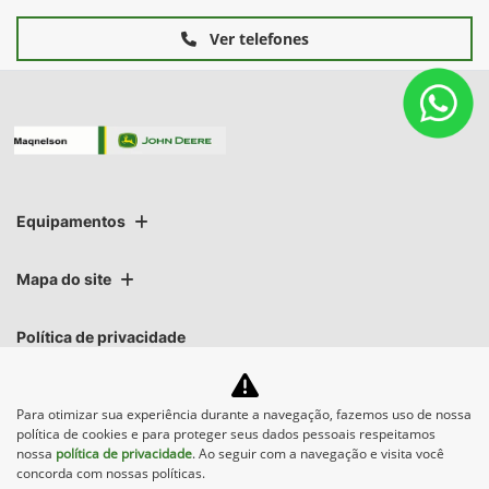
Potência Nominal: 333 cv
Capacidade do tanque de combustível: 950 L
Comprimento do rotor: 312,4 cm
Diâmetro do rotor:76,2 cm
+ Ver mais itens de série
FICHA TÉCNICA
Solicitar uma proposta
Comparar versão
Para otimizar sua experiência durante a navegação, fazemos uso de nossa
Informações sobre Colheitadeiras Serie S7
política de cookies e para proteger seus dados pessoais respeitamos
nossa
política de privacidade
. Ao seguir com a navegação e visita você
concorda com nossas políticas.