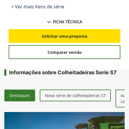
John Deere
Colheitadeiras Serie
S7
A nova linha Série S7 leva em consideração
eficiência, aprimoramento e habilitação. Uma
nova experiência de colheita que possibilitará
maior capacidade operacional e qualidade de
grãos por intermédio das tecnologias de
automação. Além do novo visual, a série S7
incorpora inúmeras melhorias que visam
aumentar a eficiência e a produtividade dos
clientes durante a colheita.