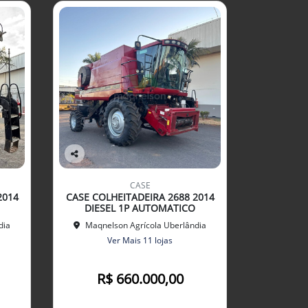
Co
mp
CASE
arti
2014
CASE COLHEITADEIRA 2688 2014
lhe
DIESEL 1P AUTOMATICO
dia
Maqnelson Agrícola Uberlândia
Ver Mais 11 lojas
R$ 660.000,00