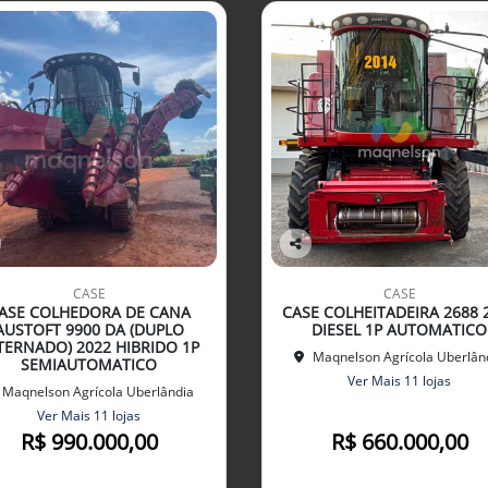
Co
mp
CASE
CASE
arti
ASE COLHEDORA DE CANA
CASE COLHEITADEIRA 2688 
lhe
AUSTOFT 9900 DA (DUPLO
DIESEL 1P AUTOMATICO
TERNADO) 2022 HIBRIDO 1P
Maqnelson Agrícola Uberlân
SEMIAUTOMATICO
Ver Mais 11 lojas
Maqnelson Agrícola Uberlândia
Ver Mais 11 lojas
R$ 990.000,00
R$ 660.000,00