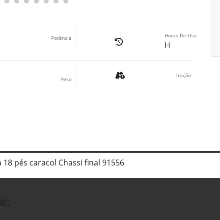
Horas De Uso
Potência
H
Tração
Peso
 18 pés caracol Chassi final 91556
e: