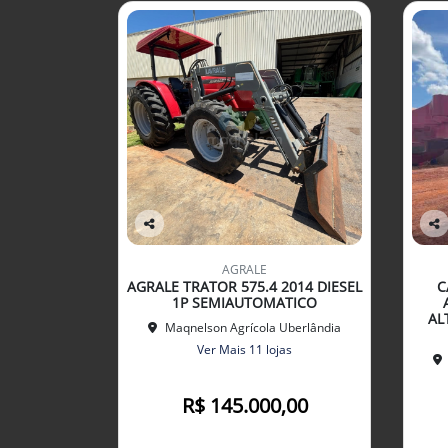
Co
Co
mp
mp
AGRALE
arti
arti
AGRALE TRATOR 575.4 2014 DIESEL
C
lhe
lhe
1P SEMIAUTOMATICO
AL
Maqnelson Agrícola Uberlândia
Ver Mais 11 lojas
R$ 145.000,00