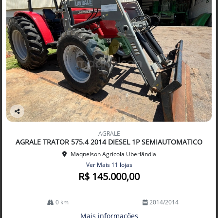
Co
mp
AGRALE
arti
AGRALE TRATOR 575.4 2014 DIESEL 1P SEMIAUTOMATICO
lhe
Maqnelson Agrícola Uberlândia
Ver Mais 11 lojas
R$ 145.000,00
0 km
2014/2014
Mais informações