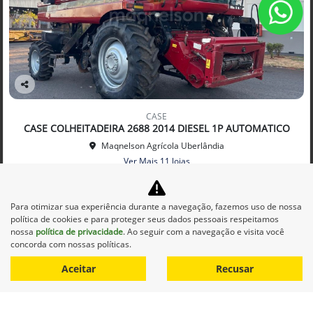
Co
mp
CASE
arti
CASE COLHEITADEIRA 2688 2014 DIESEL 1P AUTOMATICO
lhe
Maqnelson Agrícola Uberlândia
Ver Mais 11 lojas
R$ 660.000,00
Para otimizar sua experiência durante a navegação, fazemos uso de nossa
0 km
2014/2014
política de cookies e para proteger seus dados pessoais respeitamos
nossa
política de privacidade
. Ao seguir com a navegação e visita você
Mais informações
concorda com nossas políticas.
Aceitar
Recusar