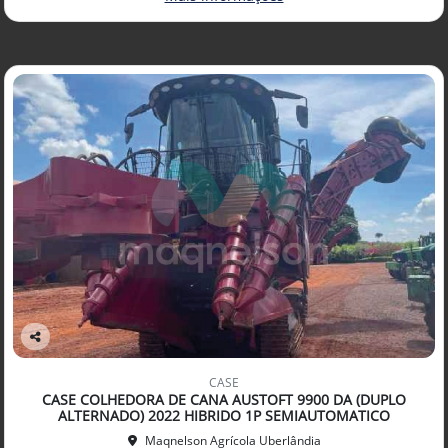
Co
mp
CASE
arti
CASE COLHEDORA DE CANA AUSTOFT 9900 DA (DUPLO
lhe
ALTERNADO) 2022 HIBRIDO 1P SEMIAUTOMATICO
Maqnelson Agrícola Uberlândia