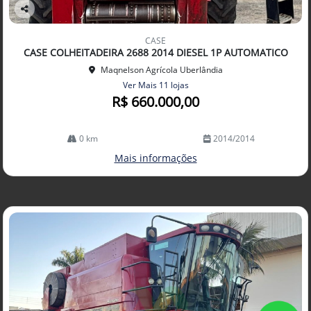
Co
mp
CASE
arti
CASE COLHEITADEIRA 2688 2014 DIESEL 1P AUTOMATICO
lhe
Maqnelson Agrícola Uberlândia
Ver Mais 11 lojas
R$ 660.000,00
0 km
2014/2014
Mais informações