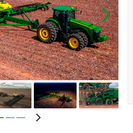
.components.carousel.texts.control_pre