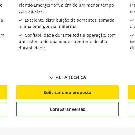
B
 altos níveis de
 quantidade de hectares
de superior. Quebre
Próximo