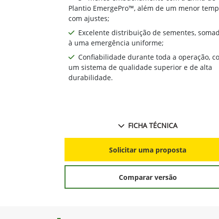
John Deere
Plantadeira D
Desenvolvida para proporcionar os mais
eficiência do mercado. Plante a maior
no menor tempo possível, com qualida
paradigmas.
Anterior