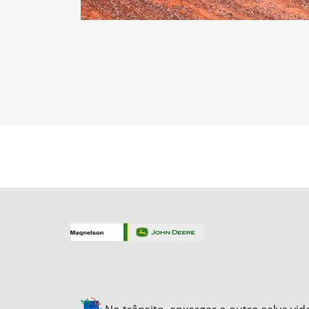
Versões Plantadeira DB
DB40 MaxEmerge™5
3× menos embuchamento com a Linha de
Plantio EmergePro™, além de um menor tem
com ajustes;
Excelente distribuição de sementes, soma
à uma emergência uniforme;