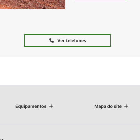
DB50 MaxEmerge™5
3× menos embuchamento com a Linha de
po
Plantio EmergePro™, além de um menor tempo
Pl
com ajustes;
co
da
Excelente distribuição de sementes, somada
à uma emergência uniforme;
à 